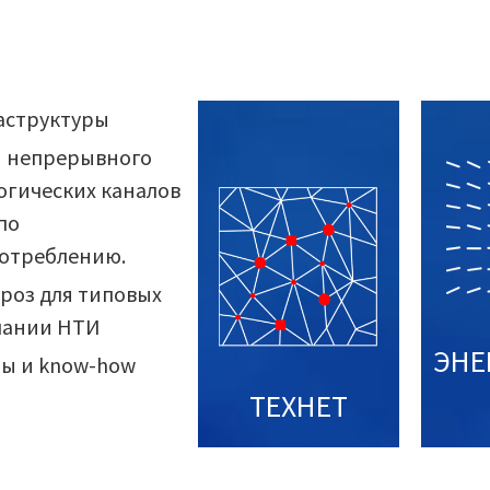
аструктуры
и непрерывного
гических каналов
по
потреблению.
роз для типовых
пании НТИ
ЭНЕ
ы и know-how
ТЕХНЕТ