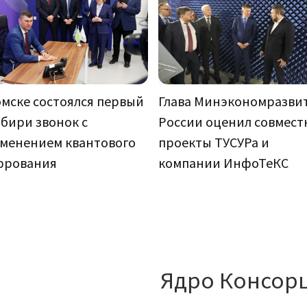
омске состоялся первый
Глава Минэкономразви
ибири звонок с
России оценил совмес
менением квантового
проекты ТУСУРа и
рования
компании ИнфоТеКС
Ядро Консор