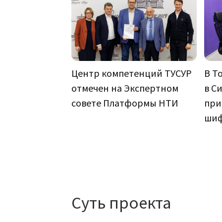
Центр компетенций ТУСУР
В Т
отмечен на Экспертном
в С
совете Платформы НТИ
при
шиф
Суть проекта