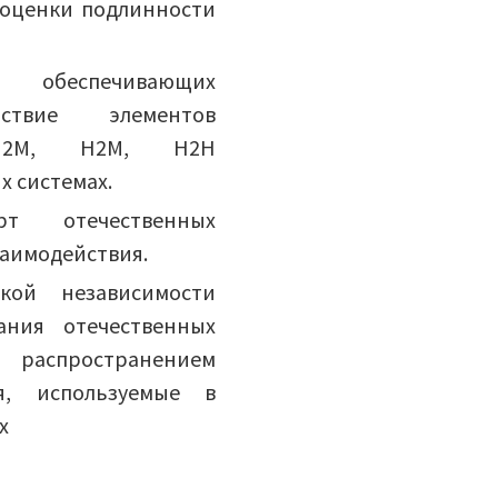
 оценки подлинности
й, обеспечивающих
йствие элементов
M2M, H2M, H2H
х системах.
т отечественных
заимодействия.
ской независимости
ания отечественных
 распространением
, используемые в
х