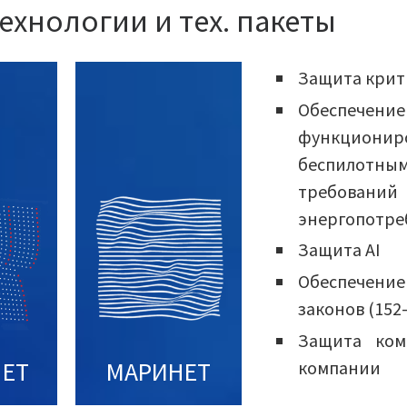
хнологии и тех. пакеты
Защита крит
Обеспечени
функциони
беспилотн
требован
энергопотре
Защита AI
Обеспечени
законов (152
Защита ком
НЕТ
МАРИНЕТ
компании