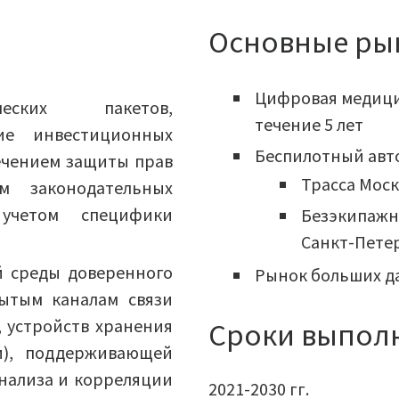
Основные ры
а
Цифровая медицин
ческих пакетов,
течение 5 лет
ие инвестиционных
Беспилотный авто
печением защиты прав
Трасса Моск
м законодательных
учетом специфики
Безэкипажн
Санкт-Пете
й среды доверенного
Рынок больших д
ытым каналам связи
, устройств хранения
Сроки выпол
), поддерживающей
нализа и корреляции
2021-2030 гг.