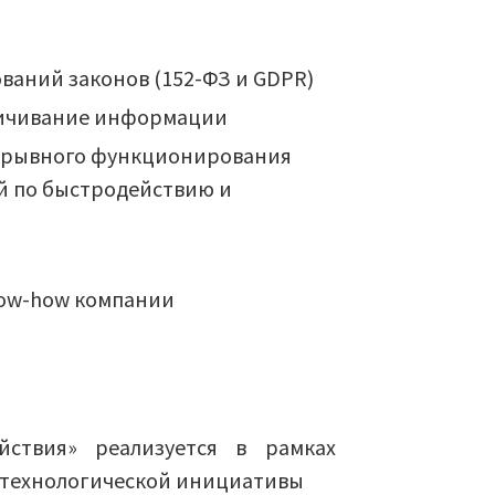
ваний законов (152-ФЗ и GDPR)
личивание информации
рерывного функционирования
ий по быстродействию и
now-how компании
ствия» реализуется в рамках
й технологической инициативы